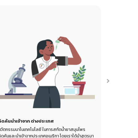
คิดค้นนำเข้าจาก ต่างประเทศ
ปลอดภัยต่อ
นวัตกรรมนาโนเทคโนโลยี ในการสกัดน้ำยาสมุนไพร
น้ำยาของเรา
คิดค้นและนำเข้าจากประเทศอเมริกา โดยเราได้นำสูตรมา
โดยปราศจากสาร