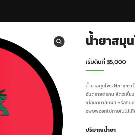
น้ำยาสมุ
เริ่มต้นที่
฿
5,000
น้ำยาสมุนไพร
No-ant
เ
อันตรายต่อคน สัตว์เลี้ยง
เมื่อมดมาสัมผัส หรือกิน
อพยพออกไปภายในไม่เกิ
ปริมาณน้ำยา