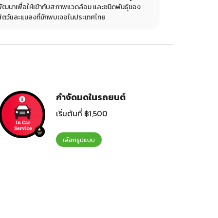
พัฒนาเพื่อให้เข้ากับสภาพแวดล้อม และชนิดพันธุ์ของ
ทำให้ปลอดภัย
สัตว์และแมลงที่มักพบเจอในประเทศไทย
จากโรงพยาบา
กำจัดมดในรถยนต์
เริ่มต้นที่
฿
1,500
เลือกรูปแบบ