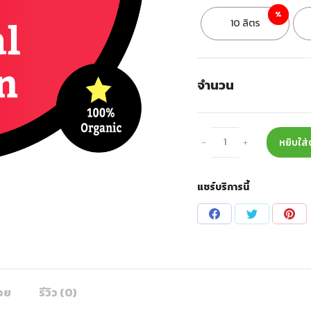
%
10 ลิตร
จำนวน
จำนวน
หยิบใส่
น้ำยา
สมุนไพร
แชร์บริการนี้
ชิ้น
Share
Share
Sha
on
on
on
Facebook
Twitter
Pin
อย
รีวิว (0)