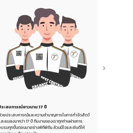
ประสบการณ์ยาวนาน 17 ปี
พร้อมให้บริก
ด้วยประสบการณ์และความชำนาญการในการกำจัดสัตว์
ระบบที่ทันสมั
และแมลงมากว่า 17 ปี ทีมงานของเราทุกท่านผ่านการ
ปลายนิ้วมือ โ
บรมทุกขั้นตอนมาอย่างพิถีพิถัน ล้วนมีใจและยินดีให้
ออนไลน์ ชำระเ