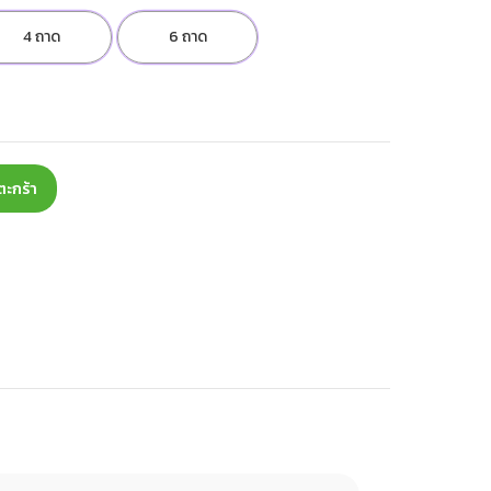
4 ถาด
6 ถาด
ตะกร้า
re
terest