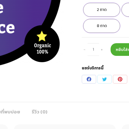
2 ถาด
8 ถาด
จำนวน
หยิบใส่
บริการ
จับ
แชร์บริการนี้
หนู
ด้วย
Share
Share
Sha
กาว
on
on
on
ดัก
Facebook
Twitter
Pin
หนู
ชิ้น
ที่พบบ่อย
รีวิว (0)